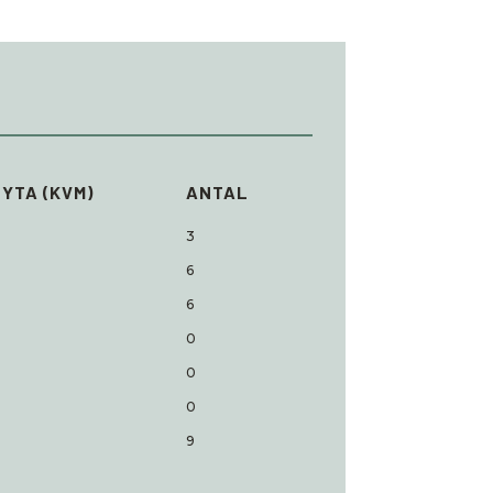
YTA (KVM)
ANTAL
3
6
6
0
0
0
9