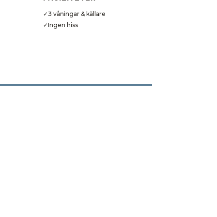
✓3 våningar & källare
✓Ingen hiss