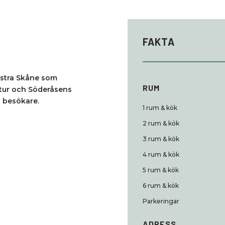
FAKTA
ästra Skåne som
RUM
atur och Söderåsens
s besökare.
1 rum & kök
2 rum & kök
3 rum & kök
4 rum & kök
5 rum & kök
6 rum & kök
Parkeringar
ADRESS