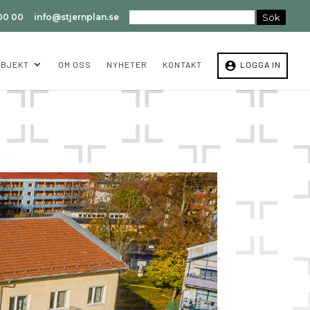
 00 00
info@stjernplan.se
account_circle
OBJEKT
OM OSS
NYHETER
KONTAKT
LOGGA IN