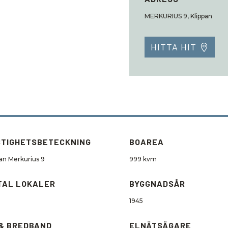
MERKURIUS 9, Klippan
HITTA HIT
STIGHETSBETECKNING
BOAREA
pan Merkurius 9
999 kvm
TAL LOKALER
BYGGNADSÅR
1945
 & BREDBAND
ELNÄTSÄGARE