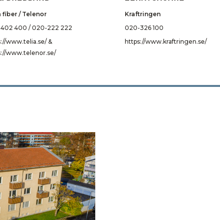
 fiber / Telenor
Kraftringen
402 400 / 020-222 222
020-326 100
://www.telia.se/ &
https://www.kraftringen.se/
s://www.telenor.se/