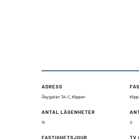
ADRESS
FA
Åbygatan 7A-C, Klippan
Klip
ANTAL LÄGENHETER
AN
15
0
FASTIGHETSJOUR
TV