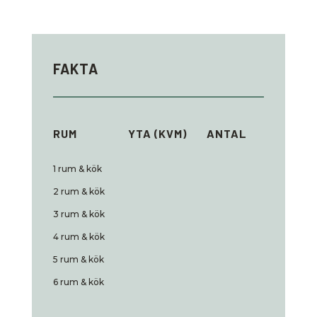
FAKTA
RUM
YTA (KVM)
ANTAL
1 rum & kök
2 rum & kök
3 rum & kök
4 rum & kök
5 rum & kök
6 rum & kök