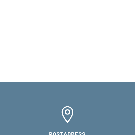

POSTADRESS