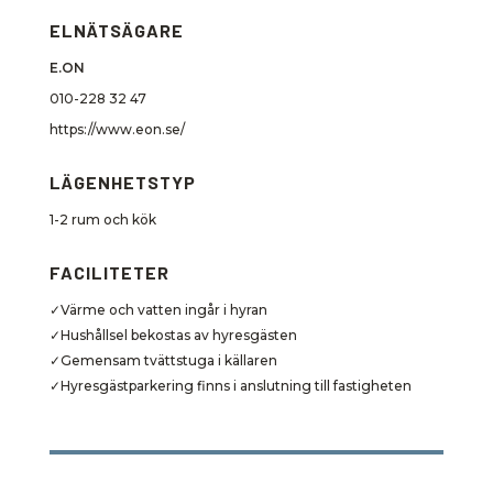
ELNÄTSÄGARE
E.ON
010-228 32 47
https://www.eon.se/
LÄGENHETSTYP
1-2 rum och kök
FACILITETER
✓Värme och vatten ingår i hyran
✓Hushållsel bekostas av hyresgästen
✓Gemensam tvättstuga i källaren
✓Hyresgästparkering finns i anslutning till fastigheten