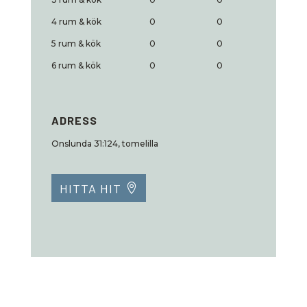
4 rum & kök
0
0
5 rum & kök
0
0
6 rum & kök
0
0
ADRESS
Onslunda 31:124, tomelilla
HITTA HIT