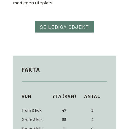
med egen uteplats.
SE LEDIGA OBJEKT
FAKTA
RUM
YTA (KVM)
ANTAL
1 rum & kök
47
2
2 rum & kök
55
4
3 rum & kök
0
0